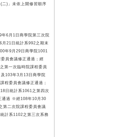
(二)」未依上開修習順序
9年6月1日商學院第三次院
6月21日統計系992之期末
0年9月29日商學院1001
課程委員會議修正通過；經
01之第一次臨時院課程委員
及103年3月13日商學院
1次課程委員會議修正通過；
18日統計系1061之第四次
過 ※經108年10月30
81之第二次院課程委員會議
日統計系1102之第三次系務