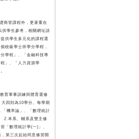
基礎商管課程外，更著重在
以供學生參考，相關網址請
除此之外，為提供學生多元化的課程選
四個校級學士班學分學程，
學分學程」、「金融科技專
學程」、「人力資源學
」。
國防教育軍事訓練與體育選修
；大四則為10學分。每學期
 1.「機率論」、「數理統計
 2.本系、輔系及雙主修
習「數理統計學(一)」、
未過，第三次起始同意修習開