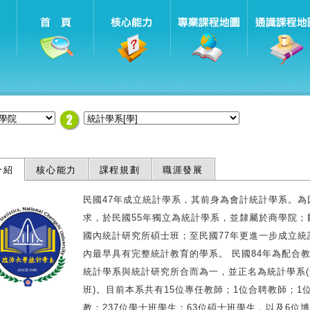
介紹
核心能力
課程規劃
職涯發展
民國47年成立統計學系，其前身為會計統計學系。為
求，於民國55年獨立為統計學系，並隸屬於商學院；
國內統計研究所碩士班；至民國77年更進一步成立統
內最早具有完整統計教育的學系。 民國84年為配合
統計學系與統計研究所合而為一，並正名為統計學系
班)。目前本系共有15位專任教師；1位合聘教師；1
教；237位學士班學生；63位碩士班學生，以及6位