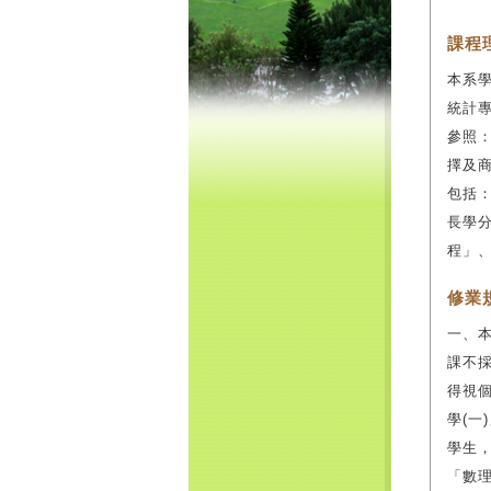
課程
本系
統計
參照：h
擇及
包括
長學
程」
修業
一、本
課不採
得視個
學(一
學生
「數理