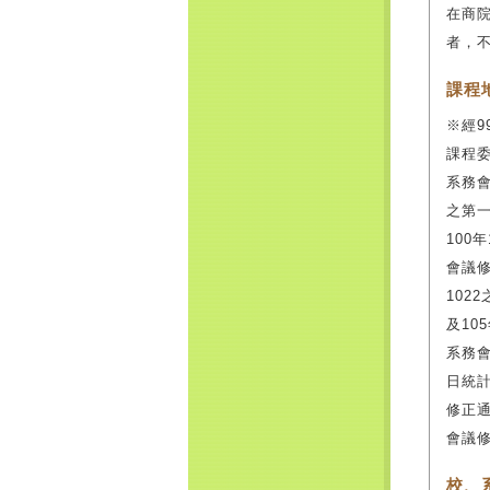
在商院
者，
課程
※經9
課程委
系務會
之第一
100
會議修
102
及10
系務會
日統計
修正通
會議修
校、