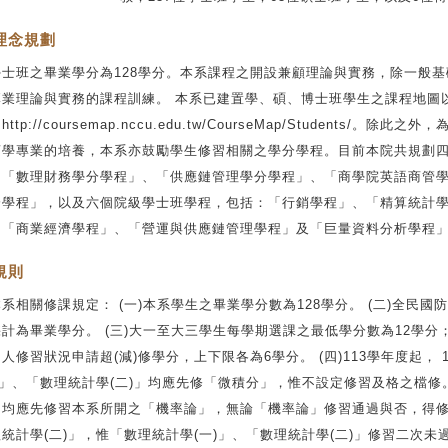
理念規劃
學士班之畢業學分為128學分。本系課程之開設兼顧理論與實務，除一般
專業理論與實務的課程訓練。 本系已建置學、碩、博士班學生之課程地圖
ttp://coursemap.nccu.edu.tw/CourseMap/Students/。
商學專業的培養，本系亦鼓勵學生修習相關之學分學程。目前本院共規劃
：「數理財務學分學程」、「供應鏈管理學分學程」、「商學院英語商管
分學程」，以及六個院級學士班學程，包括：「行銷學程」、「精算統計
、「商業經濟學程」、「營運與供應鏈管理學程」及「巨量資料分析學程
規則
系相關修課規定： (一)本系學生之畢業學分數為128學分。 (二)全民
計為畢業學分。 (三)大一至大三學生每學期選課之最低學分數為12學分
人修習狀況申請超(減)修學分，上下限各為6學分。 (四)113學年度起，
)」、「數理統計學(二)」均應先修「微積分」，惟不設定修習及格之檔修。
，均應先修習本系所開之「機率論」，無論「機率論」修習通過與否，得修
統計學(二)」，惟「數理統計學(一)」、「數理統計學(二)」修習二次