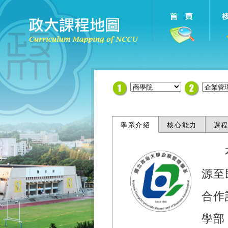
學系介紹
核心能力
課
本系
源至
合作
學部