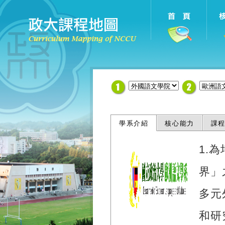
學系介紹
核心能力
課
1.
界」
多元
和研