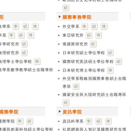
碩
院
國際事務學院
數學系
學
碩
博
外交學系
學
碩
博
學系
學
碩
博
東亞研究所
碩
博
科學研究所
碩
俄羅斯研究所
碩
物理研究所
碩
日本研究碩士學位學程
碩
物理學士學位學程
學
國際研究英語碩士學位學程
碩
數學系數學教學碩士在職專班
日本研究博士學位學程
博
外交學系戰略與國際事務碩士在職
專班
碩
國家安全與大陸研究碩士在職專班
碩
國際學院
資訊學院
國際學院
學
碩
資訊科學系
學
碩
博
傳播與創新科技碩士學位學程
社群網路與人智計算國際研究生博