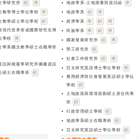
文學研究所
碩
博
地政學系-土地測量與資訊組
學
文教學博士學位學程
博
地政學系
碩
博
文教學碩士學位學程
碩
經濟學系
學
碩
博
與現代世界形成國際研究生博
民族學系
學
碩
博
位學程
博
國家發展研究所
碩
博
文學系國文教學碩士在職專班
勞工研究所
碩
社會工作研究所
碩
博
資訊與檔案學研究所圖書資訊
亞太研究英語博士學位學程
博
位碩士在職專班
碩
應用經濟與社會發展英語碩士學位
學程
碩
土地政策與環境規劃碩士原住民專
班
碩
行政管理碩士學程
碩
地政學系碩士在職專班
碩
亞太研究英語碩士學位學程
碩