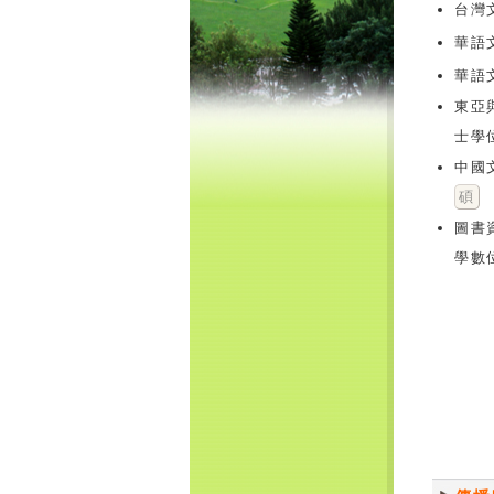
台灣
華語
華語
東亞
士學
中國
碩
圖書
學數