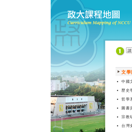
文學
中國
歷史
哲學
圖書
宗教
台灣