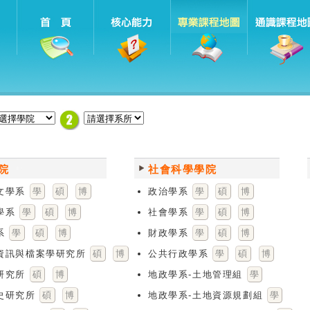
院
社會科學學院
文學系
學
碩
博
政治學系
學
碩
博
學系
學
碩
博
社會學系
學
碩
博
系
學
碩
博
財政學系
學
碩
博
資訊與檔案學研究所
碩
博
公共行政學系
學
碩
博
研究所
碩
博
地政學系-土地管理組
學
史研究所
碩
博
地政學系-土地資源規劃組
學