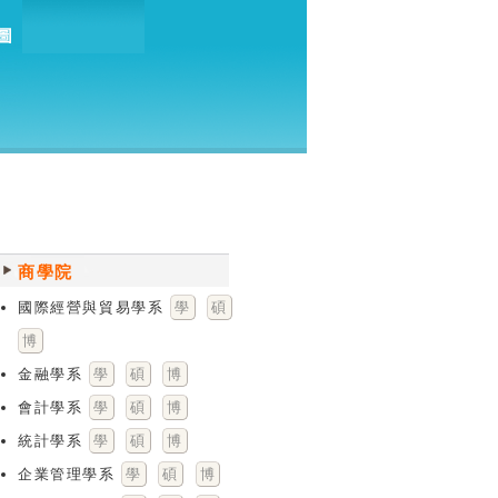
商學院
國際經營與貿易學系
學
碩
博
金融學系
學
碩
博
會計學系
學
碩
博
統計學系
學
碩
博
企業管理學系
學
碩
博